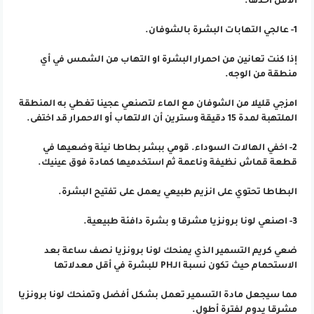
الأقل أحدها.
1- عالجي التهابات البشرة بالشوفان.
إذا كنت تعانين من احمرار البشرة او التهاب من الشمس في أي
منطقة من الوجه.
امزجي قليلا من الشوفان مع الماء لتصنعي عجينا تغطي به المنطقة
الملتهبة لمدة 15 دقيقة وسترين أن الالتهاب أو الاحمرار قد اختفى.
2- اخفي الهالات السوداء. قومي ببشر بطاطا نيئة وضعيها في
قطعة قماش نظيفة وناعمة ثم استخدميها كمادة فوق عينيك.
البطاطا تحتوي على انزيم طبيعي يعمل على تفتيح البشرة.
3- اصنعي لونا برونزيا مشرقا و بشرة دافئة طبيعية.
ضعي كريم التسمير الذي يمنحك لونا برونزيا نصف ساعة بعد
الاستحمام حيث تكون نسبة الـPH للبشرة في أقل معدلاتها
مما سيجعل مادة التسمير تعمل بشكل أفضل وتمنحك لونا برونزيا
مشرقا يدوم لفترة أطول.