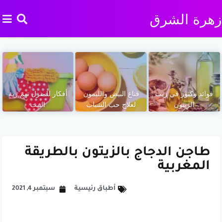
زهرة الشرق
فوائد وكنوز في زيت
قناع البيض والليمون
أفكار للمنزل تهم ربة
الزيتون
لعلاج حب الشباب
البيت
طاجن الدجاج بالزيتون بالطريقة
المغربية
أطباق رئيسية
سبتمبر 4, 2021