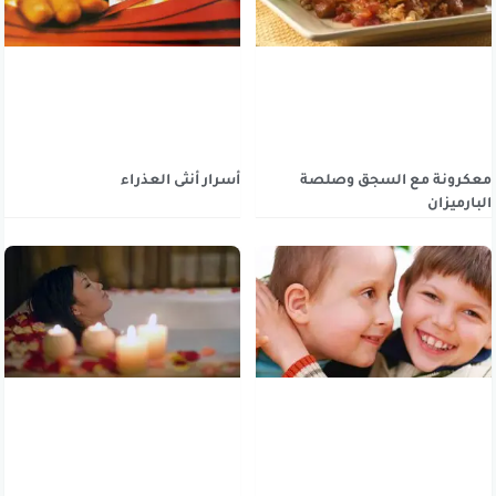
معكرونة مع السجق وصلصة
أسرار أنثى العذراء
البارميزان