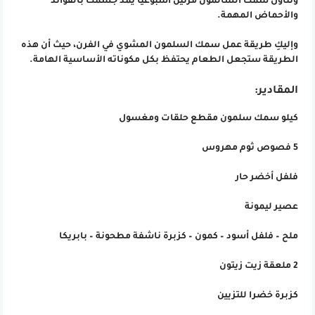
وتناول سمك السالمون مرتين أسبوعيًا يمد جسمك بالفوائد
والأحماض المهمة.
وإليكِ طريقة عمل سمك السلمون المشوي في الفرن، حيث أن هذه
الطريقة ستجعل الطعام يحتفظ بكل مكوناته الأساسية الهامة.
المقادير:
كيلو سمك سلمون مقطع حلقات ومغسول
5 فصوص ثوم مهروس
فلفل أخضر حار
عصير ليمونة
ملح – فلفل أسود – كمون – كزبرة ناشفة مطحونة – بابريكا
2 ملعقة زيت زيتون
كزبرة خضرا للتزيين