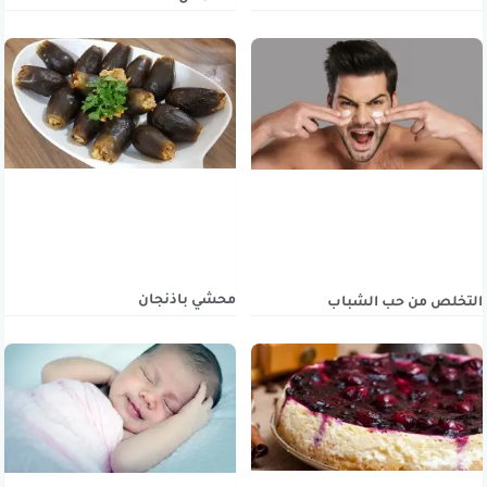
محشي باذنجان
التخلص من حب الشباب