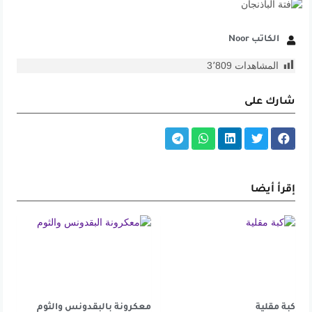
الكاتب Noor
المشاهدات
3٬809
شارك على
إقرأ أيضا
كبة مقلية
معكرونة بالبقدونس والثوم