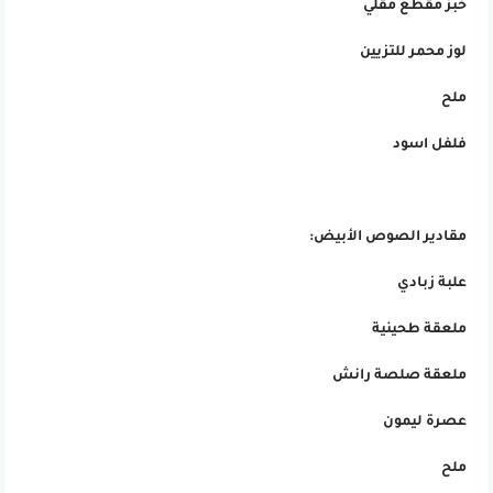
خبز مقطع مقلي
لوز محمر للتزيين
ملح
فلفل اسود
مقادير الصوص الأبيض:
علبة زبادي
ملعقة طحينية
ملعقة صلصة رانش
عصرة ليمون
ملح