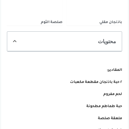
باذنجان مقلي
صلصة الثوم
محتويات
المقادير:
٢ حبة باذنجان مقطعة مكعبات
لحم مفروم
حبة طماطم مطحونة
ملعقة صلصة