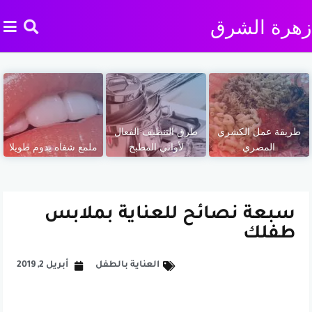
زهرة الشرق
طريقة عمل الكشري
طرق التنظيف الفعال
المصري
لأواني المطبخ
ملمع شفاه يدوم طويلا
سبعة نصائح للعناية بملابس
طفلك
العناية بالطفل
أبريل 2, 2019