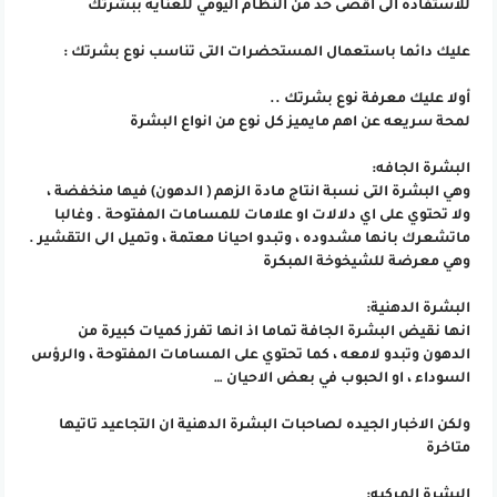
للاستفادة الى اقصى حد من النظام اليومي للعناية ببشرتك
عليك دائما باستعمال المستحضرات التى تناسب نوع بشرتك :
أولا عليك معرفة نوع بشرتك ..
لمحة سريعه عن اهم مايميز كل نوع من انواع البشرة
البشرة الجافه:
وهي البشرة التى نسبة انتاج مادة الزهم ( الدهون) فيها منخفضة ،
ولا تحتوي على اي دلالات او علامات للمسامات المفتوحة . وغالبا
ماتشعرك بانها مشدوده ، وتبدو احيانا معتمة ، وتميل الى التقشير .
وهي معرضة للشيخوخة المبكرة
البشرة الدهنية:
انها نقيض البشرة الجافة تماما اذ انها تفرز كميات كبيرة من
الدهون وتبدو لامعه ، كما تحتوي على المسامات المفتوحة ، والرؤس
السوداء ، او الحبوب في بعض الاحيان …
ولكن الاخبار الجيده لصاحبات البشرة الدهنية ان التجاعيد تاتيها
متاخرة
البشرة المركبه: