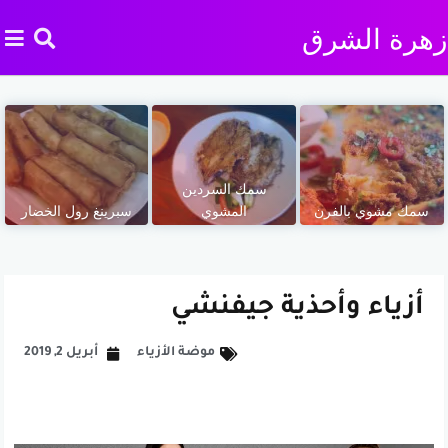
زهرة الشرق
سمك السردين
سمك مشوي بالفرن
المشوي
سبرينغ رول الخضار
أزياء وأحذية جيفنشي
موضة الأزياء
أبريل 2, 2019