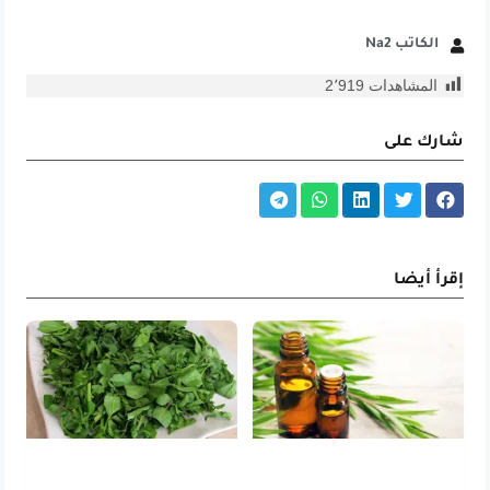
الكاتب Na2
المشاهدات
2٬919
شارك على
إقرأ أيضا