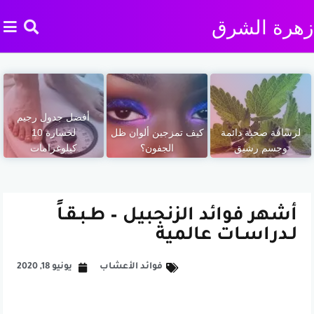
زهرة الشرق
أفضل جدول رجيم
لرشاقة صحية دائمة
كيف تمزجين ألوان ظل
لخسارة 10
وجسم رشيق
الجفون؟
كيلوغرامات
أشهر فوائد الزنجبيل – طـبـقـاً
لـدراسـات عالمية
فوائد الأعشاب
يونيو 18, 2020