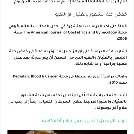
آلام الركبة والتهاباتها المتنوعة إذا تم استخدامه لمدة ثلاثين يوم.
خفض حدة الشعور بالغثيان أو التقيؤ
فبناءً على أحد الدراسات المنشورة في إحدى المجالات العالمية وهي
مجلة The American Journal of Obstetrics and Gynecology سنة
2006:
أشارت هذه الدراسة على أن الزنجبيل قد يؤثر بفاعلية في خفض حدة
الشعور بالغثيان والتقيؤ الذي من الممكن أن يتم حدوثه بعد عمل
عملية جراحية أو ما شابه ذلك.
وهناك دراسة أخرى تم نشرها في مجلة Pediatric Blood & Cancer
سنة 2010:
أثبتت هذه الدراسة أيضاً أن الزنجبيل يخفف من شدة الشعور
بالغثيان والتقيؤ المرتبط بعلاج السرطان الكميائي، جنباً إلى جنب لأي
علاج أخر موصوف.
فوائد الزنجبيل الأخرى: بدون توافر أدلة كافية