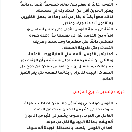
القوس غالبًا لا يهتم بمن حوله، خصوصاً الأعداء، دائماً
يعتبر الآخرين أقل من المشاركة في مصلحته،
لذلك فهو أيضاً لا يغار من أحد وهذا ما يجعل الكثيرين
يعتقدون أنه متعجرف ومتكبر.
الثقة هي سمة القوس الأولى وهي عامل أساسي،و
امرأة برج القوس تثق في نفسها جدًا وهذه صورة
تنعكس دائمًا على مظهرها وملابسها وطريقة
التحدث وحتى طريقة الضحك.
كما يتميز القوس بأنه مسلي للغاية ويحب المتعة
وبالتالي لن تشعر معه بالملل وستشعر أن الوقت يمر
بسرعة كبيرة، ويقال إن برج القوس يتمكن من جمع كل
الصفات الجيدة للأبراج وإبقائها لنفسه حتى يتم التميز
الدائم.
عيوب ومميزات برج القوس:
القوس هو إيجابي ومتفاؤل ولا يمكن إحباط بسهولة
سوف تجد في كثير من الأحيان يبحث عن النصف
الكامل في الكوب، وسوف يشعر في كثير من الأحيان
أنه يشع بطاقة الإيجابية لكل من حوله.
كما أن القوس يتصف بالصداقة الجيدة أنه سوف