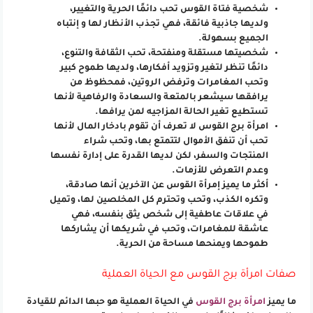
شخصية فتاة القوس تحب دائمًا الحرية والتغيير،
ولديها جاذبية فائقة، فهي تجذب الأنظار لها و إنتباه
الجميع بسهولة.
شخصيتها مستقلة ومنفتحة، تحب الثقافة والتنوع،
دائمًا تنظر لتغير وتزويد أفكارها، ولديها طموح كبير
وتحب المغامرات وترفض الروتين، فمحظوظ من
يرافقها سيشعر بالمتعة والسعادة والرفاهية لأنها
تستطيع تغير الحالة المزاجيه لمن يرافها.
امرأة برج القوس لا تعرف أن تقوم بادخار المال لأنها
تحب أن تنفق الأموال لتتمتع بها، وتحب شراء
المنتجات والسفر، لكن لديها القدرة على إدارة نفسها
وعدم التعرض للأزمات.
أكثر ما يميز إمرأة القوس عن الآخرين أنها صادقة،
وتكره الكذب، وتحب وتحترم كل المخلصين لها، وتميل
في علاقات عاطفية إلى شخص يثق بنفسه، فهي
عاشقة للمغامرات، وتحب في شريكها أن يشاركها
طموحها ويمنحها مساحة من الحرية.
صفات امرأة برج القوس مع الحياة العملية
ما يميز
امرأة برج القوس
في الحياة العملية هو حبها الدائم للقيادة