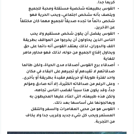
كريما جدا.
القوس بطبيعته شخصية مستقلة ومحبة للجميع
ويتصف بأنه ىشخص اجتماعي، ويحب الحرية فهو
شخص دائماً ما تجده صديقاً للجميع مهما كان مختلفاً
عن الآخرين.
القوس يفضل أن يكون شخص مستقيم ولا يحب
الناس الذين يحاولون أن يخرجوا من المواقف بطريقة
اللف والدوران، لذلك يعتقد القوس أنه دائما على حق
ويحاول إقناع الجميع من حوله، لذلك فهو محاور ماهر
للغاية
أصدقاء برج القوس أصدقاء مدى الحياة، ولكن طالما
صدقاتهم لا تقيدهم أو تجبرهم على البقاء في مكان
واحد لفترة طويلة أو حريتهم مقيدة بطريقة أو بأخرى.
وعلى الرغم من صداقاته الكثيرة، إلا أنه صادق ومؤلم
جداً، وقد يكون هذا سبباً لغضب الناس تجاهه،
ولكن هذه طبيعته، التي اعتاد عليها المحيطون به
ويعالجونها على أساسها بعد ذلك.
القوس هو من محبي المغامرات والسفر والتنقل
المستمر ويحب كل شيء جديد وغريب جدا ولا يخاف
من التجربة.