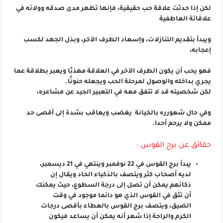
لكن إذا حدثت علاقة حب حقيقية، فإنها تظهر مدى صدقه وولائه في
علاقاتة العاطفية
ويبدأ بتقديم التنازلات، وإسعاد الطرف الآخر، وبذل الجهد لكسب
إعجابه،
فهو يحب أن يكون الطرف الآخر في العلاقة مهذبًا ويعبر بطلاقة عما
يجري بداخله والوصول لمرحلة الحب ويجعله حنونًا.
لكن شخصيته قد لا تتفق معه في التعبير الجيد عن مشاعره،
وفي حال شعورره بالخيانة يغضب ويعاقب بشدة إلى أقصى حد
ممكن ولا يرحم أحدا.
حقائق عن برج القوس :
يبدأ برج القوس في 22 نوفمبر وينتهي في 21 ديسمبر،
لديه أصحاب كثر ويتصف بالذكياء الحاد ويقال إن
ذكائهم يمكن أن تصل إلى درجة السطوع، حيث يمكنك
أن تثق في القوس الذي هو دائما موجود في وقت
الضيق، ويتصف برج القوس بالعطاء بأقصى درجات
الكرم والراحة إذا شعر أنه يمكن أن يساعد فيكون