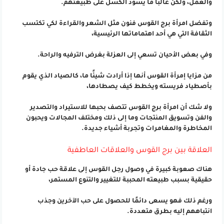
والعمل، ولكن غالبًا ما يسود الكسل على طبيعتهم.
وتفضل امرأة برج القوس فنون مثل الشعر والقراءة لكي تكتسب
الثقافة التي هي أحد اهتماماتها الرئيسية،
وفي بعض الأحيان تسعي إلى العزلة بغرض الترفيه والراحة.
من مزايا إمرأة القوس أنها إذا أرادت شيئًا ما، كالصياد الذي يقوم
بأصطياد فريسته ويخطط كيف يصطادها،
ولا شك أن امرأة برج القوس تتصف بحبها للاستيراد والتصدير
والفن وتسويق المنتجات وما إلى ذلك ومختلف المجالات ويحبون
المخاطرة والمغامرات وتجربة أشياء جديدة.
العلاقة بين برج القوس والعلاقات العاطفية
هناك صعوبة كبيرة في وصول رجل القوس إلى علاقة حب جادة أو
حقيقية بسبب طبيعته المحببة للتغيير والتنوع المستمر،
ورغم ذلك فهو يسعى دائمًا للحصول على حب الآخرين وجذب
انتباههم إليه بطرق متعددة.