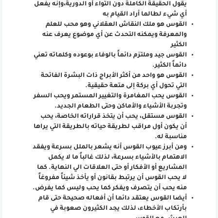
يقول الحقيقة الكاملة دون التواء أو الدورية،وإنه يفعل
أي شيء لطالما أراد القيام به
القوس هو ملك النقاش العقلاني وهو محب للعلم
والمعرفة ويمكنه التحدث عن أي موضوع يعرف عنه
الكثير
القوس جيد وملتزم دائماً بالوفاء بوعوده وكلماته تعني
دائماً الكثير.
القوس هو واحد من أكثر الأبراج ذات البشرة الفاتحة
التي تحول أي بركة إلى متعة حقيقية.
القوس يحب المغامرة والتغيير المستمر ويحب السفر
وتجربة الأشياء والأماكن وحتى الطعام الجديد.
القوس مستقل، يحب أن يتخذ قراراته الخاصة، يحب
أن يكون أول مراقب لطريقة حياته بالطريقة التي يراها
مناسبة له.
ومن أبرز عيوب القوس أنه يشعر بالملل بسرعة ويفقد
الاهتمام بالأشياء بسرعة، لذلك غالباً ما لا يكمل
المشاريع أو الأفكار أو حتى العلاقات الي النهاية. كما
لا يحب القوس أن يرتبط بقانون أو يأخذ شيئاً مفروغاً
منه يحب أن يتصرف ويفكر كما يحب وليس كما يفرض.
أيضا القوس يعتقد دائما أن أفعاله صحيحة حتى قام
بأرتكاب الأخطاء، لذلك يجد الكثيرون صعوبة في