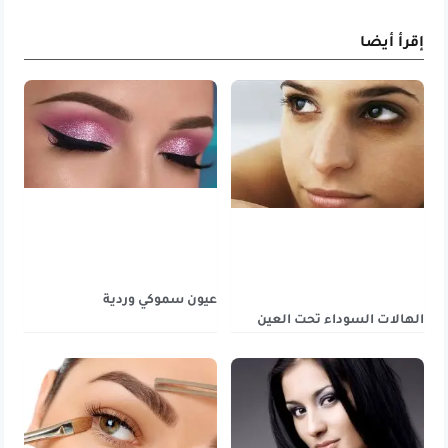
إقرأ أيضا
عيون سموكي وردية
الهالات السوداء تحت العين