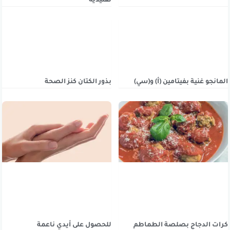
تقليدية
المانجو غنية بفيتامين (أ) و(سي)
بذور الكتان كنز الصحة
كرات الدجاج بصلصة الطماطم
للحصول على أيدي ناعمة