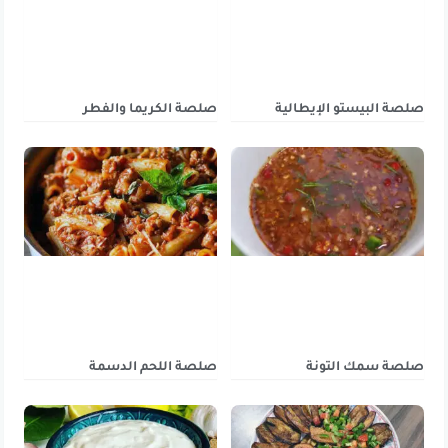
صلصة البيستو الإيطالية
صلصة الكريما والفطر
صلصة سمك التونة
صلصة اللحم الدسمة