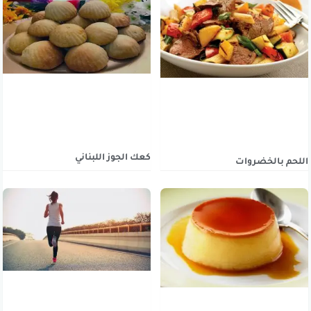
كعك الجوز اللبناني
اللحم بالخضروات