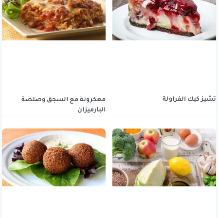
تشيز كيك الفراولة
معكرونة مع السجق وصلصة
البارميزان