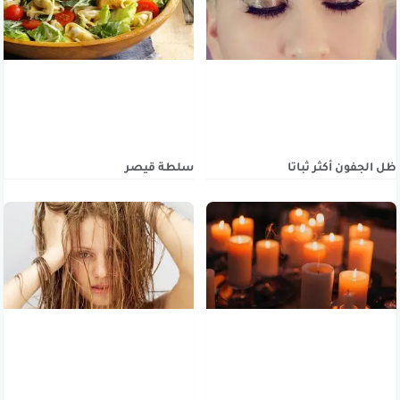
ظل الجفون أكثر ثباتا
سلطة قيصر