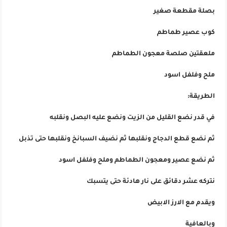
بصلة مقطعة صغير
كوب عصير طماطم
ملعقتين صلصة معجون الطماطم
ملح وفلفل اسود
الطريقة:
في قدر نضع القليل من الزيت ونضع عليه البصل ونقلبه
ثم نضع قطع الدجاج ونقلبها ثم نضيف السبانخ ونقلبها حتى تذبل
ثم نضع عصير ومعجون الطماطم وملح وفلفل اسود
نتركه عشر دقائق على نار هادئة حتى يتسبك
ويقدم مع الارز الابيض
وبالعافية