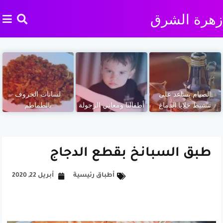
زهرة الشرق
الصيام يساعد على
لسانات الخروف
تنشيط خلايا الدماغ
أطفالنا ومعاني الرجولة
بالطماطم
طبق السبانخ بقطع الدجاج
أطباق رئيسية
أبريل 22, 2020