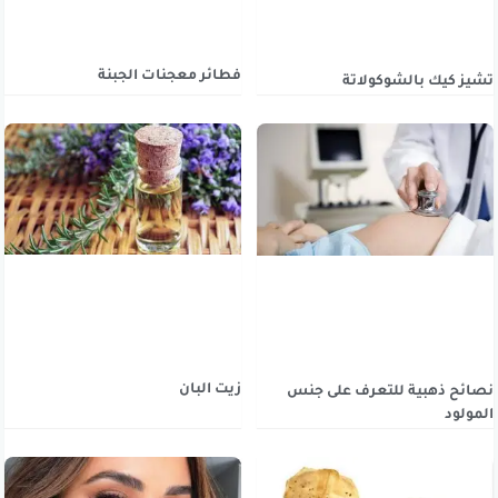
فطائر معجنات الجبنة
تشيز كيك بالشوكولاتة
زيت البان
نصائح ذهبية للتعرف على جنس
المولود