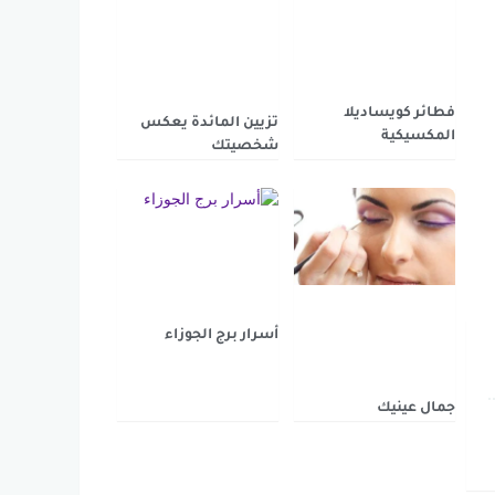
فطائر كويساديلا
تزيين المائدة يعكس
المكسيكية
شخصيتك
أسرار برج الجوزاء
جمال عينيك