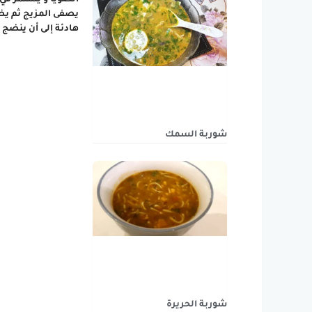
الصويا و يستمر في
يصفى المزيج ثم يضا
هادئة إلى أن ينضج 
شوربة السمك
شوربة الحريرة