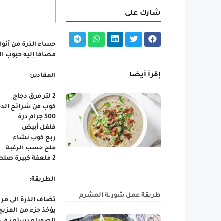
شارك على
حساء الذرة من أنوا
مضافا إليه حبوب ال
إقرأ أيضا
المقادير:
2 لتر مرق دجاج
كوب من شرائح الدج
500 جرام ذرة
فلفل أبيض
ربع كوب نشاء
ملح حسب الرغبة
2 ملعقة كبيرة صلصة الصويا
الطريقة:
طريقة عمل شوربة المشرم
تضاف الذرة الى مرق 
يؤخذ جزء من المزيج