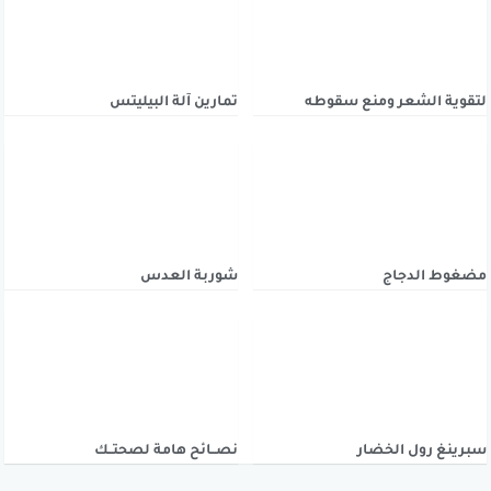
لتقوية الشعر ومنع سقوطه
تمارين آلة البيليتس
مضغوط الدجاج
شوربة العدس
سبرينغ رول الخضار
نصــائح هامة لصحتــك