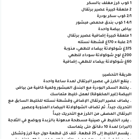
1 كوب كرز مغلف بالسكر
2 ملعقة كبيرة عصير برتقال
2/1 كوب سكر بودرة
4/1 1 كوب بندق محمص مبشور
بياض بيضة واحدة
1 ملعقة كبيرة إضافية عصير برتقال
2/1 علبة × 170غ قشطة نستله
375غ شوكولاتة بيضاء للطهي، مذوبة
200غ لوح شوكولاتة سوداء للطهي
60غ شوكولاتة بيضاء للطهي، إضافية
طريقة التحضير:
. ينقع الكرز في عصير البرتقال لمدة ساعة واحدة
. يخلط السكر البودرة مع البندق المبشور وكمية كافية من بياض
البيضة (غير المخفوقة) لعمل خليط متماسك
. يضاف عصير البرتقال الإضافي وقشطة نستله للخليط السابق مع
التحريك جيداً. ثم تضاف الشوكولاتة البيضاء المذوبة وعصير
البرتقال المصفى من الكرز مع التحريك جيداً
. يفرد الخليط في صينية مسطحة مدهونة بالزبدة ويوضع في الثلاجة
(البراد) لمدة 10 دقائق حتى يتماسك
. يقسم الخليط إلى 25 قطعة. تلف كل قطعة حول حبة كرز وتشكل