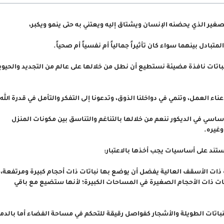
صغير الذي يحضنه الإنسان ويشتاق إليه ويعتني به حتى ينمو ويكبر،
المتبادل بينهما سواء كان تأثيراً جمالياً أم نفسياً أم صحياً.
لنباتات نافذة مضيئة نستطيع أن نطل من خلالها على عالم من التجديد والحيوي
عناء العمل، وتنمي في دواخلنا الذوق، وتدعونا إلى التفكر والتأمل في قدرة الله،
أساسي في الديكور ننعم من خلالها بالتناغم والتناسق بين مكونات المنزل
وغيره.
ستند على أساسيات يجب أخذها بالاعتبار:
 ذات الأسقف العالية يفضل أن يوضع بها نباتات ذات أحجام كبيرة ومرتفعة،
تات ذات الأحجام الصغيرة في المساحات الكبيرة؛ لأنها ستضيع مع باقي
لنباتات الطويلة والأشجار كفواصل رقيقة للتحكم في مساحة الفضاء أما بالدم