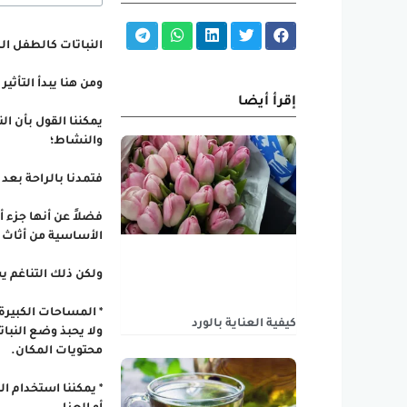
النباتات كالطفل ال
ومن هنا يبدأ التأثير 
إقرأ أيضا
يمكننا القول بأن ا
والنشاط؛
فتمدنا بالراحة بعد 
فضلاً عن أنها جزء 
الأساسية من أثاث 
ولكن ذلك التناغم ي
* المساحات الكبيرة
كيفية العناية بالورد
ولا يحبذ وضع النبا
محتويات المكان.
* يمكننا استخدام ا