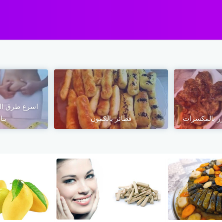
اسرع طرق ال
 بالمكسرات
فطائر بالكمون
بـا