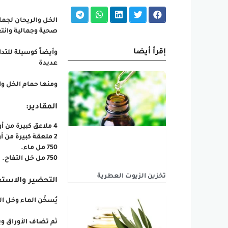
الخل والريحان لجما
صحية وجمالية وانتع
إقرأ أيضا
وأيضاً كوسيلة للتد
عديدة
ومنها حمام الخل وا
المقادير:
4 ملاعق كبيرة من أوراق النعناع المجففة.
2 ملعقة كبيرة من أوراق الريحان المجففة.
750 مل ماء.
750 مل خل التفاح.
تخزين الزيوت العطرية
التحضير والاست
يُسخّن الماء وخل ال