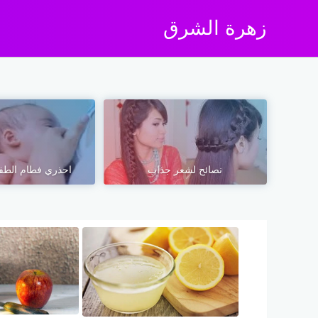
زهرة الشرق
نصائح لشعر جذاب
احذري فطام الطف