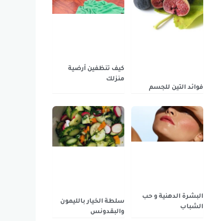
كيف تنظفين أرضية
منزلك
فوائد التين للجسم
البشرة الدهنية و حب
سلطة الخيار بالليمون
الشباب
والبقدونس